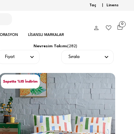
Taç
|
Linens
0
KORASYON
LİSANSLI MARKALAR
Nevresim Takımı
(
282
)
Fiyat
Sırala