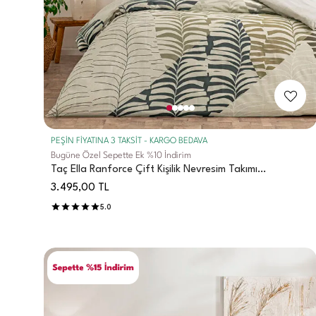
PEŞİN FİYATINA 3 TAKSİT - KARGO BEDAVA
Bugüne Özel Sepette Ek %10 İndirim
Taç Ella Ranforce Çift Kişilik Nevresim Takımı
Kahverengi
3.495,00
TL
5.0