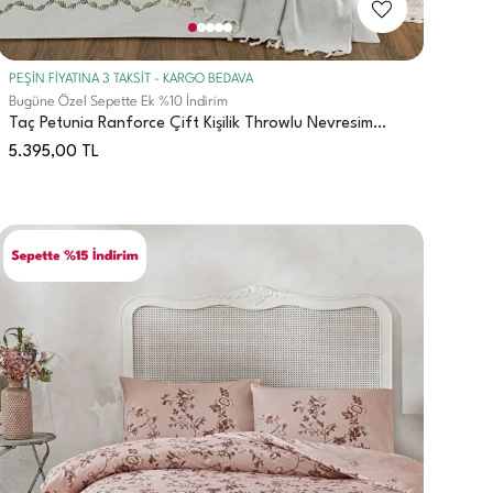
PEŞİN FİYATINA 3 TAKSİT - KARGO BEDAVA
Bugüne Özel Sepette Ek %10 İndirim
Taç Petunia Ranforce Çift Kişilik Throwlu Nevresim
Takımı Pembe
5.395,00
TL