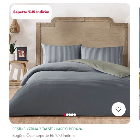
PEŞİN FİYATINA 3 TAKSİT - KARGO BEDAVA
Bugüne Özel Sepette Ek %10 İndirim