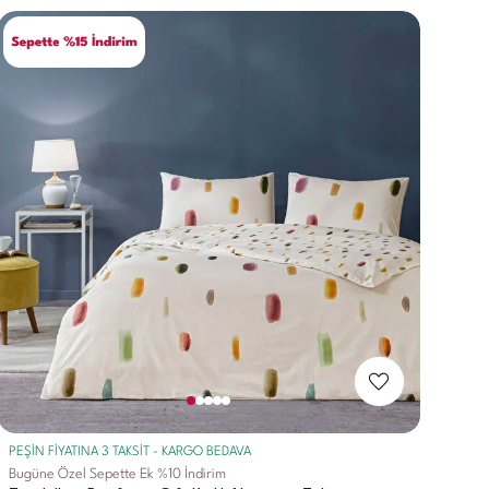
PEŞİN FİYATINA 3 TAKSİT - KARGO BEDAVA
Bugüne Özel Sepette Ek %10 İndirim