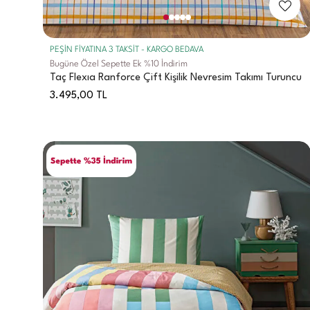
PEŞİN FİYATINA 3 TAKSİT - KARGO BEDAVA
Bugüne Özel Sepette Ek %10 İndirim
Taç Flexıa Ranforce Çift Kişilik Nevresim Takımı Turuncu
3.495,00
TL