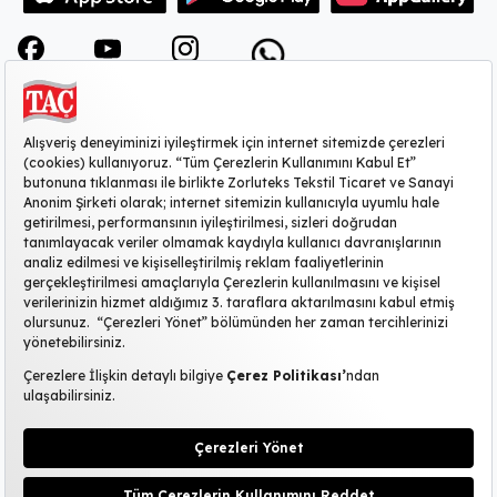
KURUMSAL
MÜŞTERİ HİZMETLERİ
SİTE HAKKINDA
POPÜLER KATEGORİLER
2026 ©TAÇ
|
Kişisel Verilerin Korunması
KVKK Başvuru Formu