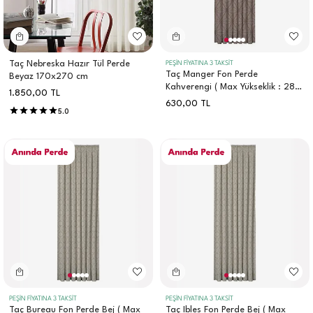
Taç Nebreska Hazır Tül Perde
PEŞİN FİYATINA 3 TAKSİT
Taç Manger Fon Perde
Beyaz 170x270 cm
Kahverengi ( Max Yükseklik : 284
1.850,00
TL
cm )
630,00
TL
5.0
PEŞİN FİYATINA 3 TAKSİT
PEŞİN FİYATINA 3 TAKSİT
Taç Bureau Fon Perde Bej ( Max
Taç Ibles Fon Perde Bej ( Max