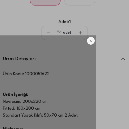
Adet:
1
adet
Ürün Detayları
Ürün Kodu:
1000051622
Ürün İçeriği:
Nevresim: 200x220 cm
Fıtted: 160x200 cm
Standart Yastık Kılıfı: 50x70 cm 2 Adet