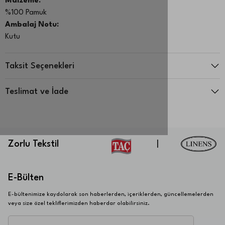
Malzeme:
%100 Pamuk
Ambalaj Notu:
Kutu
Taksit Seçenekleri
Teslimat ve İade
Zorlu Tekstil
|
E-Bülten
E-bültenimize kaydolarak son haberlerden, içeriklerden, güncellemelerden
veya size özel tekliflerimizden haberdar olabilirsiniz.