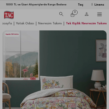
Taç
Linens
1000 TL ve Üzeri Alışverişlerde Kargo Bedava
|
0
nasayfa
Yatak Odası
Nevresim Takımı
Tek Kişilik Nevresim Takımı