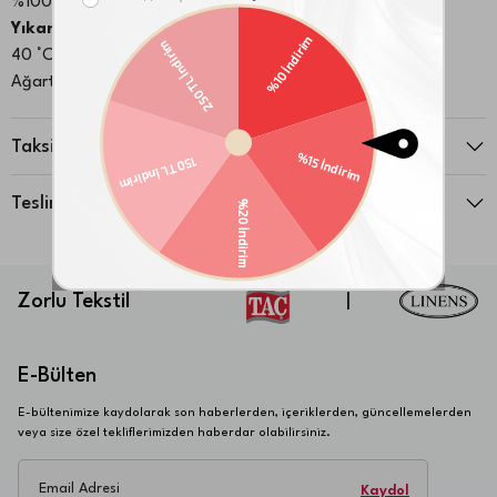
%100 Pamuk
Yıkama & Bakım Bilgileri:
40 °C de yıkama yapınız
Ağartıcı kullanmayınız
Orta sıcaklıkta ütüleme yapılabilir
Kuru temizleme yapılamaz
Taksit Seçenekleri
Düşük ısıda tamburlu kurutma yapılabilir
Teslimat ve İade
Zorlu Tekstil
|
E-Bülten
E-bültenimize kaydolarak son haberlerden, içeriklerden, güncellemelerden
veya size özel tekliflerimizden haberdar olabilirsiniz.
Email Adresi
Kaydol