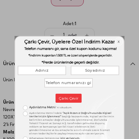
Adet:
1
adet
Ürün Detayları
Ürün Kodu:
1000050634
Ürün İçeriği:
Nevresim: 200X220 cm Çarşaf: 240X260 cm Throw:
120X170 cm Standart Yastık Kılıfı: 50X70 cm 2 adet
2'li Fincan seti hediyedir
Malzeme: