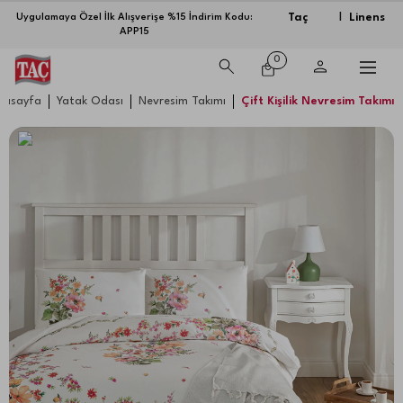
Taç
Linens
Uygulamaya Özel İlk Alışverişe %15 İndirim Kodu:
|
APP15
0
nasayfa
Yatak Odası
Nevresim Takımı
Çift Kişilik Nevresim Takımı