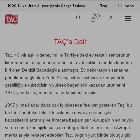
Taç
Linens
1000 TL ve Üzeri Alışverişlerde Kargo Bedava
|
0
TAÇ’a Dair
Taç, 40 yılı aşkın deneyimi ile Türkiye’deki ev tekstili sektörünün
lider markası olup, marka temelleri, ev tekstilinin merkezlerinden
biri olan Denizli Babadağ’da atılmıştır. Ev dekorasyon sanatına
gönülden bağlı olan Zorlu Ailesi, üstün kalitesi ve zengin ürün
çeşitliliğiyle tüketicisinin yüksek beğenisini kazanan ürünlerini
1974 yılında Taç markası altında birleştirmiştir.
1997 yılına kadar daha çok iç piyasada faaliyet gösteren Taç, bu
tarihte Zorluteks Tekstil tesislerinin devreye girmesiyle
kapasitesini artırmış ve ihracata başlamıştır. Avrupa’nın en büyük
ve en son teknolojiyle çalışan entegre üretim tesisleri ile Avrupa
markalarıyla rekabet edebilen Taç, bugün yurt içinde olduğu gibi