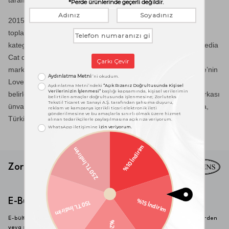
2015 yılında yapılan Ipsos Marka Sağlığı Araştırmasına göre
toplam yüzde 99 marka bilinirliğine sahip olan TAÇ, beğeni
kategorisinde yüzde 66’lık bir değere sahiptir. 2017 yılında Media
Cat dergisi tarafından gerçekleştirilen Türkiye’nin en sevilen
markası araştırmasında TAÇ, ev tekstili kategorisinde Türkiye’nin
Lovemark’ı seçilirken, aynı yıl Türkiye’nin süper markalarının
belirlendiği Superbrands 2017’de TAÇ, Türkiye’nin Süper Markası
ünvanını almıştır. Ayrıca Superbrands’in 2022 araştırmasında,
Türkiye’nin süper markalarından birisi oldu.
Zorlu Tekstil
|
E-Bülten
E-bültenimize kaydolarak son haberlerden, içeriklerden, güncellemelerden
veya size özel tekliflerimizden haberdar olabilirsiniz.