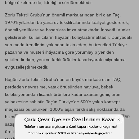
bölge ülkelerde de, liderliğini sürdürmektedir.
Zorlu Tekstil Grubu'nun önemli markalarından biri olan Taç,
1970’li yıllardan bu yana ev tekstili alanında faaliyet göstererek,
önemli yeniliklere ve başarılara imza atmaktadır. İnovatif ürünler
geliştirerek, kullanıcıların hayatını kolaylaştırmaktadır. Dünyadaki
son moda trendlerini yakından takip eden, bu trendleri Türkiye
pazarına ve müşteri ihtiyacına göre yorumlayıp yeniden
şekillendirirken, yeni ve farklı ürünler tasarlayarak milyonlarca
evigüzelleştirmektedir.
Bugün Zorlu Tekstil Grubu’nun en büyük markası olan TAÇ,
perdeden nevresime, yatak örtüsünden havluya, bebek
koleksiyonundan lisanslı ürünlere kadar uzanan geniş ürün
yelpazesine sahiptir. Taç’ın Türkiye’de 500’e yakın konsept
mağazası bulunurken, 1800’ü aşan farklı satış noktasında da
hizmet vermektedir. Dünyada ise 36 ülkede 110 mağaza ve 750
satış noktasında tüketicilere ulaşmaktadır. TAÇ ürünlerinin
üretildiği tesislerin kalite standartları, uluslararası kurumlar
tarafından verilen sertifikalarla da tanınmıştır.