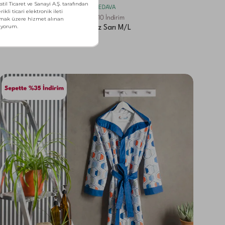
PEŞİN FİYATINA 3 TAKSİT - KARGO BEDAVA
Marka Gününe Özel Sepette Ek %10 İndirim
Taç Loria Baskılı Genç Bornoz Sarı M/L
2.335,00
TL