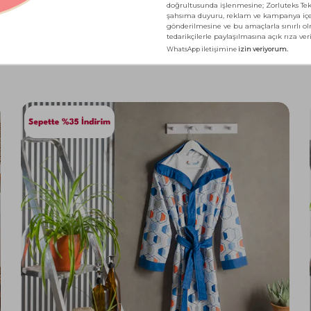
PEŞİN FİYATINA 3 TAKSİT - KARGO BEDAVA
Marka Gününe Özel Sepette Ek %10 İndirim
Taç Orion Baskılı Genç Bornoz Gri M/L
2.335,00
TL