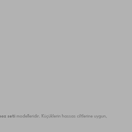
oz seti
modelleridir. Küçüklerin hassas ciltlerine uygun,
 bornozlar hem işlevsel hem de estetik açıdan çeşitlilik
ne yardımcı olur.