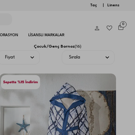
Taç
|
Linens
0
KORASYON
LİSANSLI MARKALAR
Çocuk/Genç Bornoz
(
16
)
Fiyat
Sırala