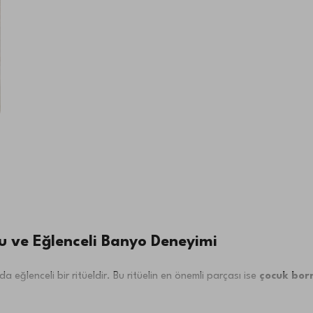
lu ve Eğlenceli Banyo Deneyimi
 eğlenceli bir ritüeldir. Bu ritüelin en önemli parçası ise
çocuk born
i bir deneyim sunar. Her biri benzersiz bir şekilde tasarlanmış olan bu
 rahatlık ve bağımsızlık sağlayarak banyo sonrası özgür hissetmeleri