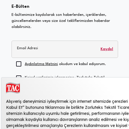
E-Bülten
E-bültenimize kaydolarak son haberlerden, içeriklerden,
güncellemelerden veya size özel tekliflerimizden haberdar
olabilirsiniz.
Email Adresi
Kaydol
Aydınlatma Metnini
okudum ve kabul ediyorum.
Kişisel verilerimin işlenmesine, Zorluteks Tekstil
Ticaret ve Sanayi Anonim Şirketi'nin duyuru, reklam,
kampanya vb. konularda şahsıma ticari elektronik
ileti göndermesine, bilgilerimin bu amaçla
kullanılmasına, saklanmasına ve yurtdışı ve/veya
yurtiçi hizmet sağlayıcı üçüncü kişilerle paylaşılmasına
açık rıza veriyorum
.