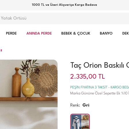
1000 TL ve Üzeri Alışverişe Kargo Bedava
PERDE
ANINDA PERDE
BEBEK & ÇOCUK
BANYO
DE
oz
Taç Orion Baskılı
2.335,00
TL
PEŞİN FİYATINA 3 TAKSİT - KARGO BE
Marka Gününe Özel Sepette Ek %10 İ
Renk:
Gri