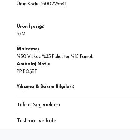
Ürün Kodu:
1500225541
Ürün İçeriği:
S/M
Malzeme:
%50 Viskoz %35 Poliester %15 Pamuk
Ambalaj Notu:
PP POŞET
Yıkama & Bakım Bilgileri:
40 °C de yıkama yapınız
Ağartıcı kullanmayınız
Taksit Seçenekleri
Düşük sıcaklıkta ütüleme yapılabilir
Hassas Kuru temizleme P
Teslimat ve İade
Düşük ısıda tamburlu kurutma yapılabilir