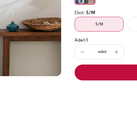
Ebat:
S/M
S/M
Adet:
1
adet