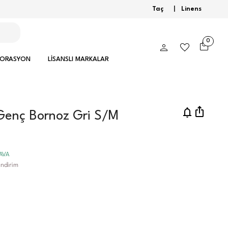
Taç
|
Linens
0
KORASYON
LİSANSLI MARKALAR
 Genç Bornoz Gri S/M
DAVA
ndirim