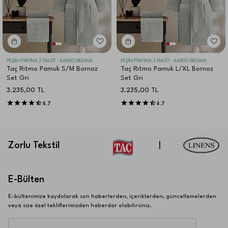
PEŞİN FİYATINA 3 TAKSİT - KARGO BEDAVA
PEŞİN FİYATINA 3 TAKSİT - KARGO BEDAVA
Taç Ritmo Pamuk S/M Bornoz
Taç Ritmo Pamuk L/XL Bornoz
Set Gri
Set Gri
3.235,00
TL
3.235,00
TL
4.7
4.7
Zorlu Tekstil
|
E-Bülten
E-bültenimize kaydolarak son haberlerden, içeriklerden, güncellemelerden
veya size özel tekliflerimizden haberdar olabilirsiniz.