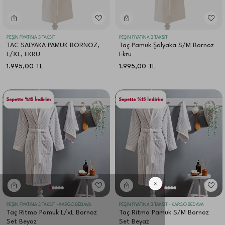
PEŞİN FİYATINA 3 TAKSİT
PEŞİN FİYATINA 3 TAKSİT
TAC SALYAKA PAMUK BORNOZ,
Taç Pamuk Şalyaka S/M Bornoz
L/XL, EKRU
Ekru
1.995,00
TL
1.995,00
TL
PEŞİN FİYATINA 3 TAKSİT - KARGO BEDAVA
PEŞİN FİYATINA 3 TAKSİT - KARGO BEDAVA
Taç Ritmo Pamuk L/xL Bornoz
Taç Ritmo Pamuk S/M Bornoz
Set Beyaz
Set Beyaz