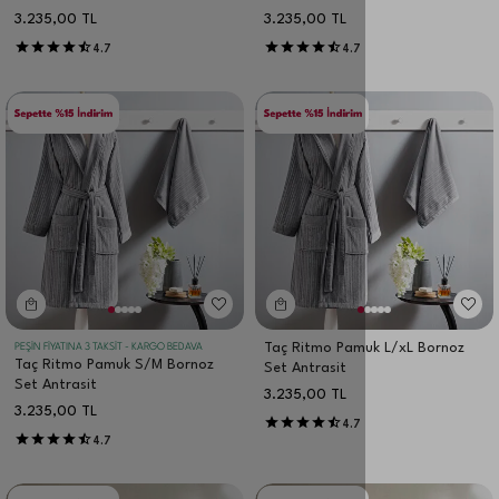
3.235,00
TL
3.235,00
TL
4.7
4.7
Taç Ritmo Pamuk L/xL Bornoz
PEŞİN FİYATINA 3 TAKSİT - KARGO BEDAVA
Taç Ritmo Pamuk S/M Bornoz
Set Antrasit
Set Antrasit
3.235,00
TL
3.235,00
TL
4.7
4.7