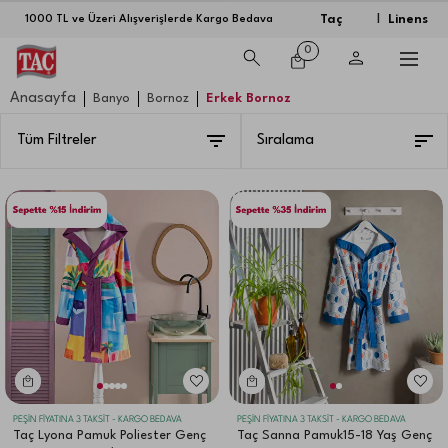
Taç
Linens
1000 TL ve Üzeri Alışverişlerde Kargo Bedava
|
0
Anasayfa
Banyo
Bornoz
Erkek Bornoz
Tüm Filtreler
Sıralama
PEŞİN FİYATINA 3 TAKSİT - KARGO BEDAVA
PEŞİN FİYATINA 3 TAKSİT - KARGO BEDAVA
Taç Lyona Pamuk Poliester Genç
Taç Sanna Pamuk15-18 Yaş Genç