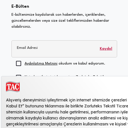
E-Bülten
E-bültenimize kaydolarak son haberlerden, içeriklerden,
güncellemelerden veya size özel tekliflerimizden haberdar
olabilirsiniz.
Email Adresi
Kaydol
Aydınlatma Metnini
okudum ve kabul ediyorum.
Kişisel verilerimin işlenmesine, Zorluteks Tekstil
Ticaret ve Sanayi Anonim Şirketi'nin duyuru, reklam,
kampanya vb. konularda şahsıma ticari elektronik
ileti göndermesine, bilgilerimin bu amaçla
kullanılmasına, saklanmasına ve yurtdışı ve/veya
yurtiçi hizmet sağlayıcı üçüncü kişilerle paylaşılmasına
açık rıza veriyorum
.