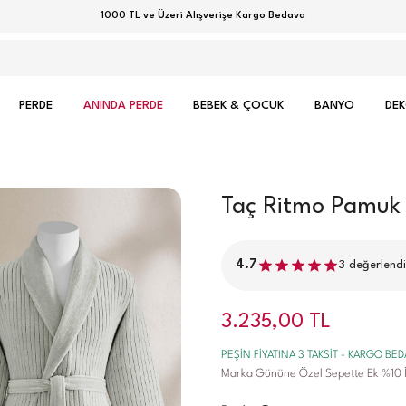
Uygulamaya Özel İlk Alışverişe %15 İndirim Kodu: APP15
PERDE
ANINDA PERDE
BEBEK & ÇOCUK
BANYO
DE
Taç Ritmo Pamuk 
4.7
3
değerlend
3.235,00
TL
PEŞİN FİYATINA 3 TAKSİT - KARGO BE
Marka Gününe Özel Sepette Ek %10 İ