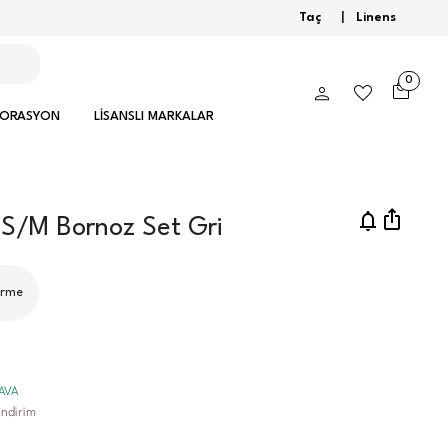
Taç
|
Linens
0
KORASYON
LİSANSLI MARKALAR
S/M Bornoz Set Gri
irme
DAVA
ndirim