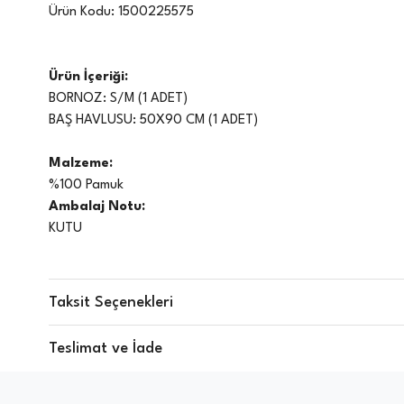
Ürün Kodu:
1500225575
Ürün İçeriği:
BORNOZ: S/M (1 ADET)
BAŞ HAVLUSU: 50X90 CM (1 ADET)
Malzeme:
%100 Pamuk
Ambalaj Notu:
KUTU
Yıkama & Bakım Bilgileri:
40 °C de yıkama yapınız
Taksit Seçenekleri
Ağartıcı kullanmayınız
Düşük sıcaklıkta ütüleme yapılabilir
Teslimat ve İade
Hassas Kuru temizleme P
Düşük ısıda tamburlu kurutma yapılabilir