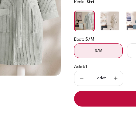
Renk:
Gri
Ebat:
S/M
S/M
Adet:
1
adet