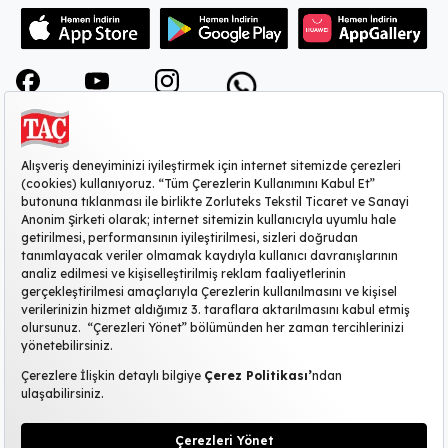
KURUMSAL
MÜŞTERİ HİZMETLERİ
SİTE HAKKINDA
POPÜLER KATEGORİLER
2026 ©TAÇ