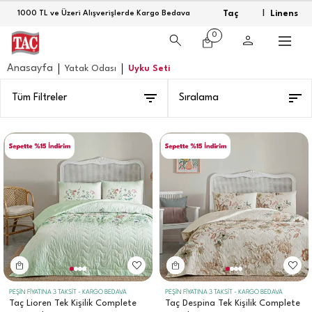
Taç
Linens
1000 TL ve Üzeri Alışverişlerde Kargo Bedava
|
0
Anasayfa
Yatak Odası
Uyku Seti
Tüm Filtreler
Sıralama
PEŞİN FİYATINA 3 TAKSİT - KARGO BEDAVA
PEŞİN FİYATINA 3 TAKSİT - KARGO BEDAVA
Taç Lioren Tek Kişilik Complete
Taç Despina Tek Kişilik Complete