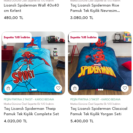
Lisanslı Spiderman Wall 40x40
Taç Lisanslı Spiderman Rise
cm Kırlent
Pamuk Tek Kişilik Nevresim
Takımı
480,00
TL
3.080,00
TL
PEŞİN FİYATINA 3 TAKSİT - KARGO BEDAVA
PEŞİN FİYATINA 3 TAKSİT - KARGO BEDAVA
Marka Gününe Özel Sepette Ek %10 İndirim
Marka Gününe Özel Sepette Ek %10 İndirim
Taç Lisanslı Spiderman Thwip
Taç Lisanslı Spiderman Classical
Pamuk Tek Kişilik Complete Set
Pamuk Tek Kişilik Yorgan Seti
4.020,00
TL
5.400,00
TL