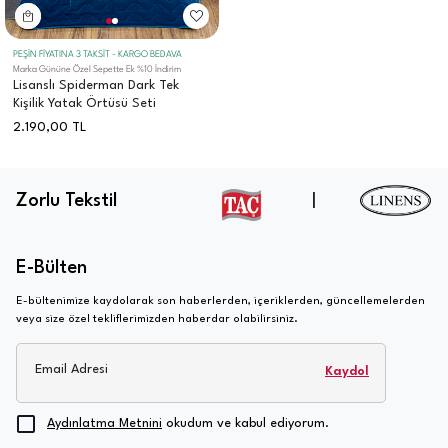
PEŞİN FİYATINA 3 TAKSİT - KARGO BEDAVA
Marka Gününe Özel Sepette Ek %10 İndirim
Lisanslı Spiderman Dark Tek
Kişilik Yatak Örtüsü Seti
2.190,00
TL
Zorlu Tekstil
|
E-Bülten
E-bültenimize kaydolarak son haberlerden, içeriklerden, güncellemelerden
veya size özel tekliflerimizden haberdar olabilirsiniz.
Email Adresi
Kaydol
Aydınlatma Metnini
okudum ve kabul ediyorum.