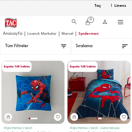
Taç
Linens
1000 TL ve Üzeri Alışverişlerde Kargo Bedava
|
0
Anasayfa
Lisanslı Markalar
Marvel
Spiderman
Tüm Filtreler
Sıralama
PEŞİN FİYATINA 3 TAKSİT
PEŞİN FİYATINA 3 TAKSİT - KARGO BEDAVA
Marka Gününe Özel Sepette Ek %10 İndirim
Marka Gününe Özel Sepette Ek %10 İndirim