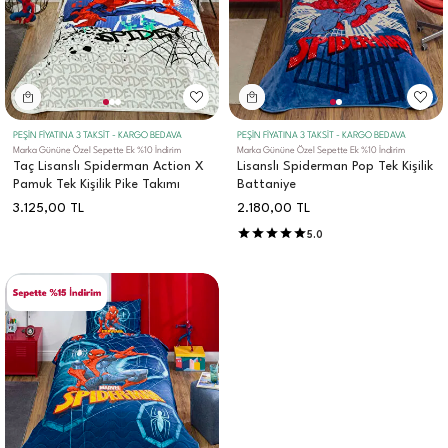
PEŞİN FİYATINA 3 TAKSİT - KARGO BEDAVA
PEŞİN FİYATINA 3 TAKSİT - KARGO BEDAVA
Marka Gününe Özel Sepette Ek %10 İndirim
Marka Gününe Özel Sepette Ek %10 İndirim
Taç Lisanslı Spiderman Action X
Lisanslı Spiderman Pop Tek Kişilik
Pamuk Tek Kişilik Pike Takımı
Battaniye
3.125,00
TL
2.180,00
TL
5.0