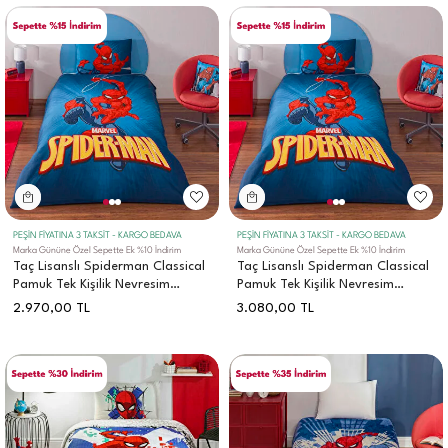
PEŞİN FİYATINA 3 TAKSİT - KARGO BEDAVA
PEŞİN FİYATINA 3 TAKSİT - KARGO BEDAVA
Marka Gününe Özel Sepette Ek %10 İndirim
Marka Gününe Özel Sepette Ek %10 İndirim
Taç Lisanslı Spiderman Classical
Taç Lisanslı Spiderman Classical
Pamuk Tek Kişilik Nevresim
Pamuk Tek Kişilik Nevresim
Takımı
Takımı
2.970,00
TL
3.080,00
TL