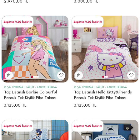
2.970,00
TL
3.080,00
TL
PEŞİN FİYATINA 3 TAKSİT - KARGO BEDAVA
PEŞİN FİYATINA 3 TAKSİT - KARGO BEDAVA
Taç Lisanslı Barbie Colourful
Taç Lisanslı Hello Kitty&Friends
Pamuk Tek Kişilik Pike Takımı
Pamuk Tek Kişilik Pike Takımı
3.125,00
TL
3.125,00
TL