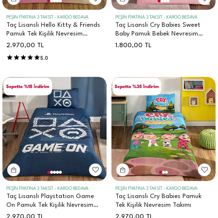
PEŞİN FİYATINA 3 TAKSİT - KARGO BEDAVA
PEŞİN FİYATINA 3 TAKSİT - KARGO BEDAVA
Taç Lisanslı Hello Kitty & Friends
Taç Lisanslı Cry Babies Sweet
Pamuk Tek Kişilik Nevresim
Baby Pamuk Bebek Nevresim
Takımı
Takımı
2.970,00
TL
1.800,00
TL
5.0
PEŞİN FİYATINA 3 TAKSİT - KARGO BEDAVA
PEŞİN FİYATINA 3 TAKSİT - KARGO BEDAVA
Taç Lisanslı Playstation Game
Taç Lisanslı Cry Babies Pamuk
On Pamuk Tek Kişilik Nevresim
Tek Kişilik Nevresim Takımı
Takımı
2.970,00
TL
2.970,00
TL