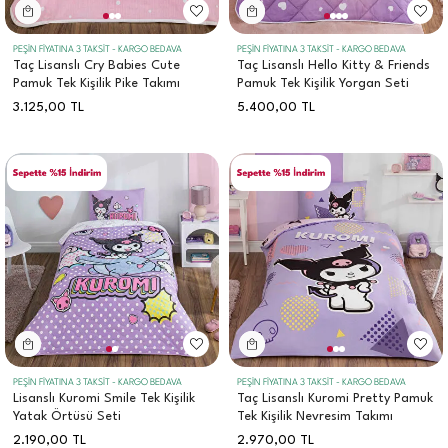
PEŞİN FİYATINA 3 TAKSİT - KARGO BEDAVA
PEŞİN FİYATINA 3 TAKSİT - KARGO BEDAVA
Taç Lisanslı Cry Babies Cute
Taç Lisanslı Hello Kitty & Friends
Pamuk Tek Kişilik Pike Takımı
Pamuk Tek Kişilik Yorgan Seti
3.125,00
TL
5.400,00
TL
PEŞİN FİYATINA 3 TAKSİT - KARGO BEDAVA
PEŞİN FİYATINA 3 TAKSİT - KARGO BEDAVA
Lisanslı Kuromi Smile Tek Kişilik
Taç Lisanslı Kuromi Pretty Pamuk
Yatak Örtüsü Seti
Tek Kişilik Nevresim Takımı
2.190,00
TL
2.970,00
TL