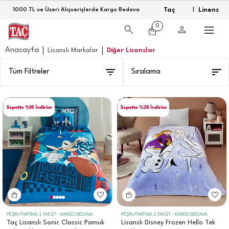
Taç
Linens
1000 TL ve Üzeri Alışverişlerde Kargo Bedava
|
0
Anasayfa
Lisanslı Markalar
Diğer Lisanslar
Tüm Filtreler
Sıralama
PEŞİN FİYATINA 3 TAKSİT - KARGO BEDAVA
PEŞİN FİYATINA 3 TAKSİT - KARGO BEDAVA
Taç Lisanslı Sonic Classic Pamuk
Lisanslı Disney Frozen Hello Tek