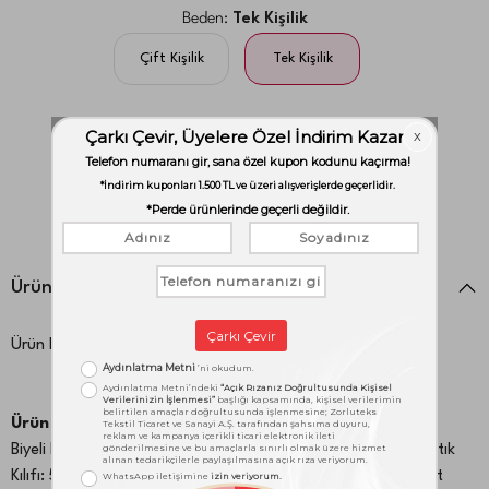
Beden:
Tek Kişilik
Çift Kişilik
Tek Kişilik
Adet:
1
adet
Ürün Detayları
Ürün Kodu:
1000046808
Ürün İçeriği:
Biyeli Nevresim: 160X220 cm Çarşaf: 180X260 cm BiyeliYastık
Kılıfı: 50X70 cm 1 Adet Volanlı Yastık Kılıfı: 50X70 cm 1 Adet