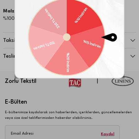
Malzeme:
%100 Pamuk
Taksit Seçenekleri
Teslimat ve İade
Zorlu Tekstil
|
E-Bülten
E-bültenimize kaydolarak son haberlerden, içeriklerden, güncellemelerden
veya size özel tekliflerimizden haberdar olabilirsiniz.
Email Adresi
Kaydol