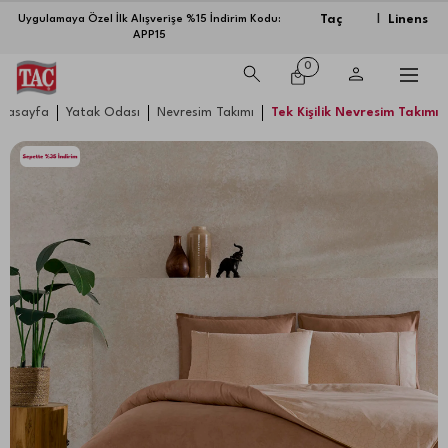
Taç
Linens
Uygulamaya Özel İlk Alışverişe %15 İndirim Kodu:
|
APP15
0
nasayfa
Yatak Odası
Nevresim Takımı
Tek Kişilik Nevresim Takımı