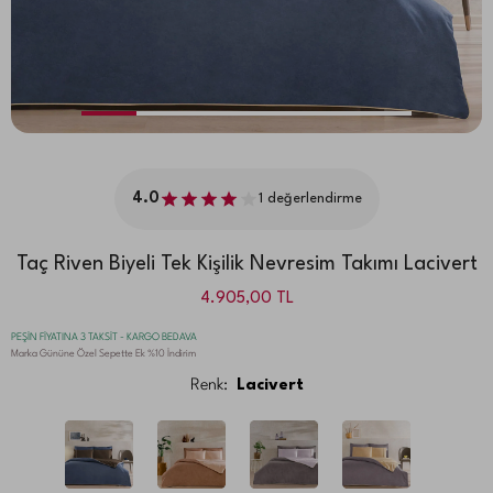
4.0
1
değerlendirme
Taç Riven Biyeli Tek Kişilik Nevresim Takımı Lacivert
4.905,00
TL
PEŞİN FİYATINA 3 TAKSİT - KARGO BEDAVA
Marka Gününe Özel Sepette Ek %10 İndirim
Renk:
Lacivert