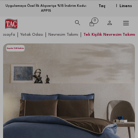
Taç
Linens
Uygulamaya Özel İlk Alışverişe %15 İndirim Kodu:
|
APP15
0
nasayfa
Yatak Odası
Nevresim Takımı
Tek Kişilik Nevresim Takımı