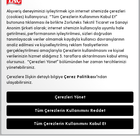
KURUMSAL
MÜŞTERİ HİZMETLERİ
SİTE HAKKINDA
POPÜLER KATEGORİLER
2026 ©TAÇ
|
Kişisel Verilerin Korunması
KVKK Başvuru Formu
|
Aydınlatma Metni
Çerez Ayarlarını Düzenle
4.905,00
TL
Sepete Ekle