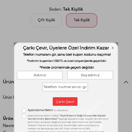
Beden:
Tek Kişilik
Çift Kişilik
Tek Kişilik
Adet:
1
adet
Ürün Detayları
Ürün Kodu:
1000046842
Ürün İçeriği:
Nevresim:160x220 cm