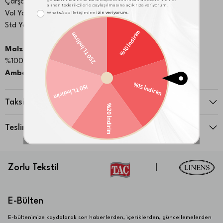
Çarşaf:180x260 cm
Vol Yastık Kılıfı:50x70 cm 1 adet
Std Yastık Kılıfı: 50x70 cm 1 adet
Malzeme:
%100 Pamuk
Ambalaj Notu:
Kutu
Taksit Seçenekleri
Teslimat ve İade
Zorlu Tekstil
|
E-Bülten
E-bültenimize kaydolarak son haberlerden, içeriklerden, güncellemelerden