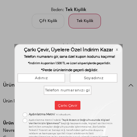
Beden:
Tek Kişilik
Çift Kişilik
Tek Kişilik
Adet:
1
adet
Ürün Detayları
Ürün Kodu:
1000046844
Ürün İçeriği:
Nevresim:160x220 cm