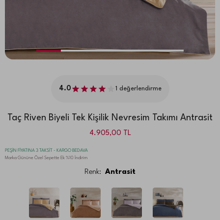
4.0
1
değerlendirme
Taç Riven Biyeli Tek Kişilik Nevresim Takımı Antrasit
4.905,00
TL
PEŞİN FİYATINA 3 TAKSİT - KARGO BEDAVA
Marka Gününe Özel Sepette Ek %10 İndirim
Renk:
Antrasit