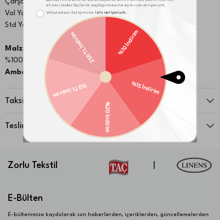
Çarşaf:180x260 cm
Vol Yastık Kılıfı:50x70 cm 1 adet
Std Yastık Kılıfı: 50x70 cm 1 adet
Malzeme:
%100 Pamuk
Ambalaj Notu:
Kutu
Taksit Seçenekleri
Teslimat ve İade
Zorlu Tekstil
|
E-Bülten
E-bültenimize kaydolarak son haberlerden, içeriklerden, güncellemelerden