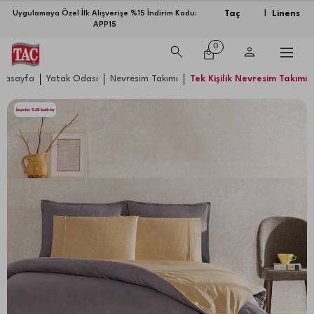
Taç
Linens
Uygulamaya Özel İlk Alışverişe %15 İndirim Kodu:
|
APP15
0
nasayfa
Yatak Odası
Nevresim Takımı
Tek Kişilik Nevresim Takımı