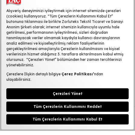
KURUMSAL
MÜŞTERİ HİZMETLERİ
SİTE HAKKINDA
POPÜLER KATEGORİLER
2026 ©TAÇ
|
Kişisel Verilerin Korunması
KVKK Başvuru Formu
|
Aydınlatma Metni
Çerez Ayarlarını Düzenle
4.905,00
TL
Sepete Ekle