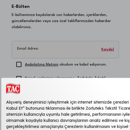
E-Bülten
E-bültenimize kaydolarak son haberlerden, içeriklerden,
güncellemelerden veya size özel tekliflerimizden haberdar
olabilirsiniz.
Email Adresi
Kaydol
Aydınlatma Metnini
okudum ve kabul ediyorum.
Kişisel verilerimin işlenmesine, Zorluteks Tekstil
Ticaret ve Sanayi Anonim Şirketi'nin duyuru, reklam,
kampanya vb. konularda şahsıma ticari elektronik
ileti göndermesine, bilgilerimin bu amaçla
kullanılmasına, saklanmasına ve yurtdışı ve/veya
yurtiçi hizmet sağlayıcı üçüncü kişilerle paylaşılmasına
açık rıza veriyorum
.