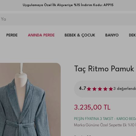
Uygulamaya Özel İlk Alışverişe %15 İndirim Kodu: APP15
PERDE
ANINDA PERDE
BEBEK & ÇOCUK
BANYO
DE
Taç Ritmo Pamuk 
4.7
3
değerlend
3.235,00
TL
PEŞİN FİYATINA 3 TAKSİT - KARGO BE
Marka Gününe Özel Sepette Ek %10 İ