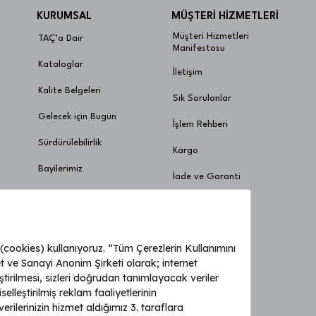
KURUMSAL
MÜŞTERİ HİZMETLERİ
Müşteri Hizmetleri
TAÇ’a Dair
Manifestosu
Kataloglar
İletişim
Kalite Belgeleri
Sık Sorulanlar
Gelecek için Bugün
İşlem Rehberi
Sürdürülebilirlik
Kargo
Bayilerimiz
İade ve Garanti
Ödeme ve Taksit