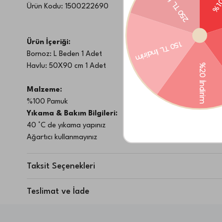
Ürün Kodu:
1500222690
Ürün İçeriği:
Bornoz: L Beden 1 Adet
Havlu: 50X90 cm 1 Adet
Malzeme:
%100 Pamuk
Yıkama & Bakım Bilgileri:
40 °C de yıkama yapınız
Ağartıcı kullanmayınız
Düşük ısıda tamburlu kurutma yapılabilir
Taksit Seçenekleri
Teslimat ve İade