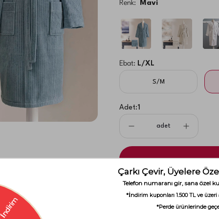
Renk:
Mavi
Ebat:
L/XL
S/M
Adet:
1
adet