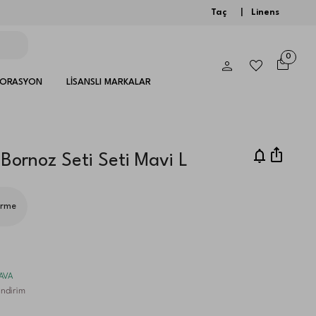
Taç
|
Linens
0
KORASYON
LİSANSLI MARKALAR
Bornoz Seti Seti Mavi L
irme
DAVA
ndirim