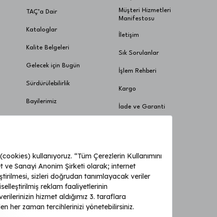
Müşteri Hizmetleri
TAÇ’a Dair
Manifestosu
Kataloglar
İletişim
Kalite Belgeleri
Sık Sorulanlar
Gelecek için Bugün
İşlem Rehberi
Sürdürülebilirlik
Kargo
Bayilerimiz
İade ve Garanti
Ödeme ve Taksit
Uygulamaya özel fırsatları kaçırmayın