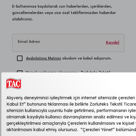
Sererek kurutma yapılabilir
E-bültenimize kaydolarak son haberlerden, içeriklerden,
güncellemelerden veya size özel tekliflerimizden haberdar
olabilirsiniz.
Email Adresi
Kaydol
Aydınlatma Metnini
okudum ve kabul ediyorum.
Kişisel verilerimin işlenmesine, Zorluteks Tekstil
Ticaret ve Sanayi Anonim Şirketi'nin duyuru, reklam,
kampanya vb. konularda şahsıma ticari elektronik
ileti göndermesine, bilgilerimin bu amaçla
kullanılmasına, saklanmasına ve yurtdışı ve/veya
yurtiçi hizmet sağlayıcı üçüncü kişilerle paylaşılmasına
açık rıza veriyorum
.