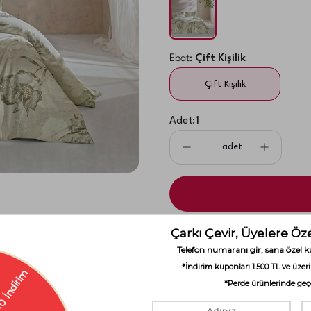
Ebat:
Çift Kişilik
Çift Kişilik
Adet:
1
adet