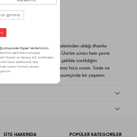
şamanlayışı ve doğanın mucizelerinden aldığı ilhamla
ade in Green) etikete sahiptir: Üretim süreci hem çevre
l sorumlulukilkelerine uygun şekilde üretildiğini
 yumuşak yüzeyiyle doğal bir temas hissi sunar. Sade ve
adece bir ürün değil, doğayla uyumiçinde bir yaşamın
SİTE HAKKINDA
POPÜLER KATEGORİLER