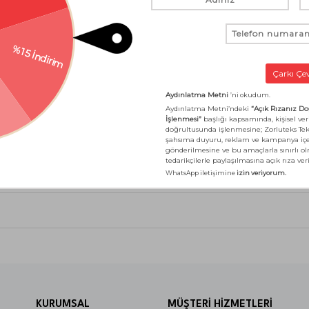
mla Bambu nevresim takımı, Reborn koleksiyonunun sürdürülebilir ya
ir uyku sunarken,çevreye duyarlı yaklaşımıyla da fark yaratır. MIG (M
ğunu belgeler. MIG etiketi, ürünün sürdürülebilir yöntemlerle ve sosya
 yapıya sahiptir, uyku sırasındaferah bir deneyim sunar. Cilde dost,
atır. Sürdürülebilir bambu nevresim takımı arayanlar için Reborn, s
akım, modern yaşamın içinde
KURUMSAL
MÜŞTERİ HİZMETLERİ