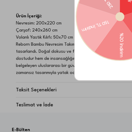
Ürün İçeriği:
Nevresim: 200x220 cm
Çarşaf: 240x260 cm
Volanlı Yastık Kılıfı: 50x70 cm 2 Adet
Reborn Bambu Nevresim Takımı – Doğanın Mucizelerinden İlha
tasarlandı. Doğal dokusu ve ferahlatıcı yapısıyla konforlu b
dostudur hem de insansağlığına zararlı maddeler içermez oldu
belgeleyen uluslararası bir güven simgesidir. Nefes alabilen
zamansız tasarımıyla yatak odasındahuzurlu bir atmosfer yar
ifadesidir. Her detayında doğanın dinginliğini taşıyan bu t
Malzeme:
Taksit Seçenekleri
%100 Viskoz
Yıkama & Bakım Bilgileri:
Teslimat ve İade
30 °C de yıkama yapınız
Ağartıcı kullanmayınız
Orta sıcaklıkta ütüleme yapılabilir
Kuru temizleme yapılamaz
E-Bülten