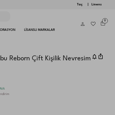
Taç
|
Linens
0
KORASYON
LİSANSLI MARKALAR
u Reborn Çift Kişilik Nevresim
DAVA
ndirim