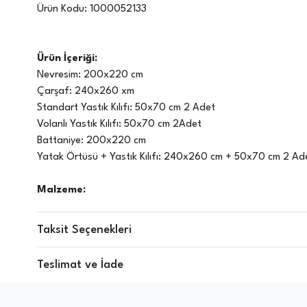
Ürün Kodu:
1000052133
Ürün İçeriği:
Nevresim: 200x220 cm
Çarşaf: 240x260 xm
Standart Yastık Kılıfı: 50x70 cm 2 Adet
Volanlı Yastık Kılıfı: 50x70 cm 2Adet
Battaniye: 200x220 cm
Yatak Örtüsü + Yastık Kılıfı: 240x260 cm + 50x70 cm 2 Ad
Malzeme:
Nevresim Takımı: %100 Pamuk Battaniye: %100 Poliester Yata
Ambalaj Notu:
Taksit Seçenekleri
Kutu
Teslimat ve İade