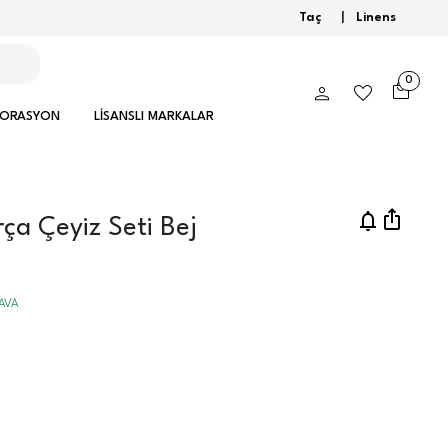
Taç
|
Linens
0
KORASYON
LİSANSLI MARKALAR
ça Çeyiz Seti Bej
DAVA