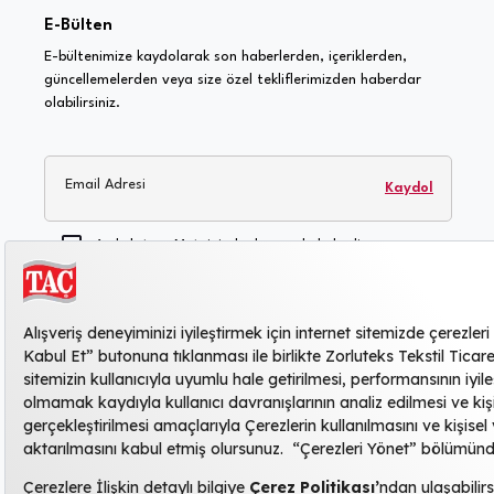
E-Bülten
E-bültenimize kaydolarak son haberlerden, içeriklerden,
güncellemelerden veya size özel tekliflerimizden haberdar
olabilirsiniz.
Email Adresi
Kaydol
Aydınlatma Metnini
okudum ve kabul ediyorum.
Kişisel verilerimin işlenmesine, Zorluteks Tekstil
Ticaret ve Sanayi Anonim Şirketi'nin duyuru, reklam,
kampanya vb. konularda şahsıma ticari elektronik
ileti göndermesine, bilgilerimin bu amaçla
kullanılmasına, saklanmasına ve yurtdışı ve/veya
yurtiçi hizmet sağlayıcı üçüncü kişilerle paylaşılmasına
açık rıza veriyorum
.