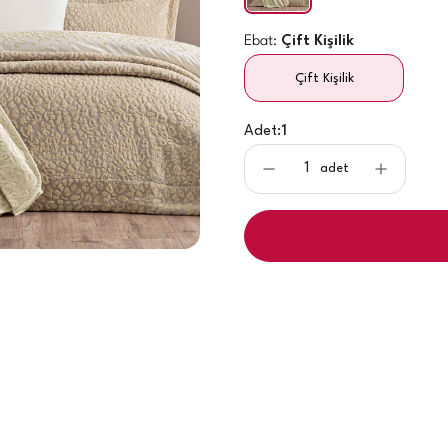
Ebat:
Çift Kişilik
Çift Kişilik
Adet:
1
adet