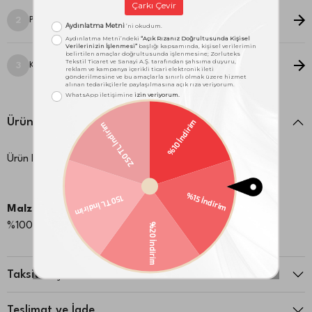
Pile Stili Seçimi
2
Kanat Seçimi
3
Ürün Detayları
Ürün Kodu:
1000049400
Malzeme:
%100 Poliester
Taksit Seçenekleri
Teslimat ve İade