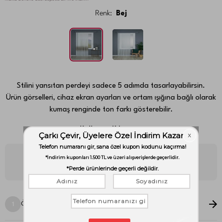
Renk:
Bej
Stilini yansıtan perdeyi sadece 5 adımda tasarlayabilirsin.
Ürün görselleri, cihaz ekran ayarları ve ortam ışığına bağlı olarak
kumaş renginde ton farkı gösterebilir.
Kullanım Kılavuzu
Unutma! Bu perde sana özel dikileceği ve iadesi mümkün
olmayacağı için ölçüleri kontrol etmen çok önemli.
Ölçü Seçimi
1