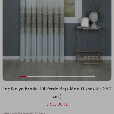
Taç Nalya Brode Tül Perde Bej ( Max Yükseklik : 290
cm )
3.055,00
TL
Marka Gününe Özel Sepette Ek %10 İndirim