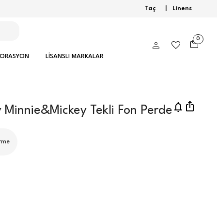
Taç
|
Linens
0
KORASYON
LİSANSLI MARKALAR
ey Minnie&Mickey Tekli Fon Perde
rme