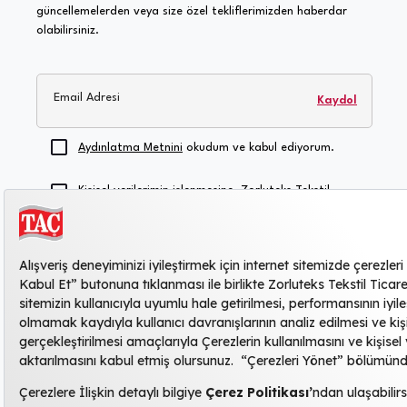
güncellemelerden veya size özel tekliflerimizden haberdar
olabilirsiniz.
Email Adresi
Kaydol
Aydınlatma Metnini
okudum ve kabul ediyorum.
Kişisel verilerimin işlenmesine, Zorluteks Tekstil
Ticaret ve Sanayi Anonim Şirketi'nin duyuru, reklam,
kampanya vb. konularda şahsıma ticari elektronik
ileti göndermesine, bilgilerimin bu amaçla
kullanılmasına, saklanmasına ve yurtdışı ve/veya
yurtiçi hizmet sağlayıcı üçüncü kişilerle paylaşılmasına
açık rıza veriyorum
.