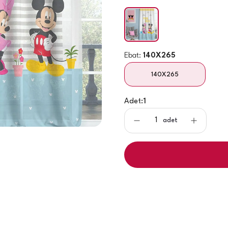
Ebat:
140X265
140X265
Adet:
1
adet