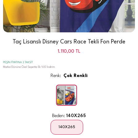
Taç Lisanslı Disney Cars Race Tekli Fon Perde
1.110,00
TL
PEŞİN FİYATINA 3 TAKSİT
Marka Gününe Özel Sepette Ek %10 İndirim
Renk:
Çok Renkli
Beden:
140X265
140X265