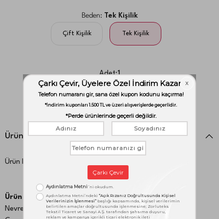
Beden:
Tek Kişilik
Çift Kişilik
Tek Kişilik
Adet:
1
adet
Ürün Detayları
Ürün Kodu:
1000050443
Ürün İçeriği:
Nevresim: 160X220 cm