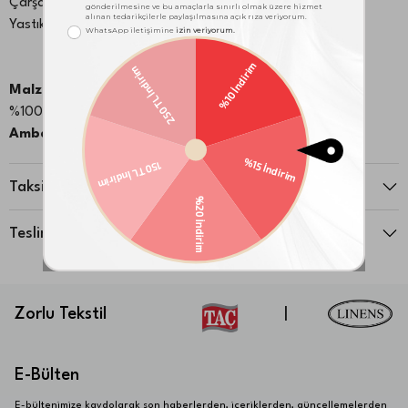
Çarşaf: 180x260 cm
Yastık Kılıfı: 50X70 cm 1 Adet
Malzeme:
%100 Pamuk
Ambalaj Notu:
Kutu
Taksit Seçenekleri
Teslimat ve İade
Zorlu Tekstil
|
E-Bülten
E-bültenimize kaydolarak son haberlerden, içeriklerden, güncellemelerden