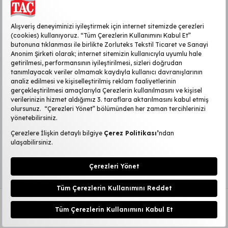
KURUMSAL
MÜŞTERİ HİZMETLERİ
SİTE HAKKINDA
POPÜLER KATEGORİLER
2026 ©TAÇ
|
Kişisel Verilerin Korunması
KVKK Başvuru Formu
|
Aydınlatma Metni
Çerez Ayarlarını Düzenle
2.765,00
TL
Sepete Ekle