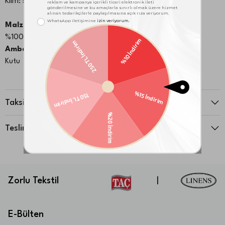
Kılıfı: 50X70 cm 1 Adet
Malzeme:
%100 Pamuk
Ambalaj Notu:
Kutu
Yıkama & Bakım Bilgileri:
40 °C de yıkama yapınız
Taksit Seçenekleri
Tamburlu kurutma yapılmaz
Teslimat ve İade
Zorlu Tekstil
|
E-Bülten