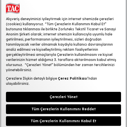
KURUMSAL
MÜŞTERİ HİZMETLERİ
SİTE HAKKINDA
POPÜLER KATEGORİLER
2026 ©TAÇ
|
Kişisel Verilerin Korunması
KVKK Başvuru Formu
|
Aydınlatma Metni
Çerez Ayarlarını Düzenle
2.765,00
TL
Sepete Ekle