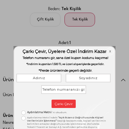
Beden:
Tek Kişilik
Çift Kişilik
Tek Kişilik
Adet:
1
adet
Ürün Detayları
Ürün Kodu:
1000047553
Ürün İçeriği:
Nevresim: 160X220 cm Fııted: 100X200 cm StandartYastık