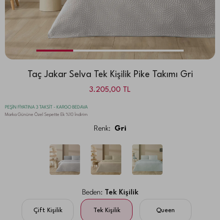
Taç Jakar Selva Tek Kişilik Pike Takımı Gri
3.205,00
TL
PEŞİN FİYATINA 3 TAKSİT - KARGO BEDAVA
Marka Gününe Özel Sepette Ek %10 İndirim
Renk:
Gri
Beden:
Tek Kişilik
Çift Kişilik
Tek Kişilik
Queen