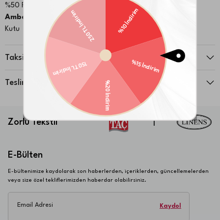
%50 Pamuk %50 Poliester
Ambalaj Notu:
Kutu
Taksit Seçenekleri
Teslimat ve İade
Zorlu Tekstil
|
E-Bülten
E-bültenimize kaydolarak son haberlerden, içeriklerden, güncellemelerden
veya size özel tekliflerimizden haberdar olabilirsiniz.
Email Adresi
Kaydol