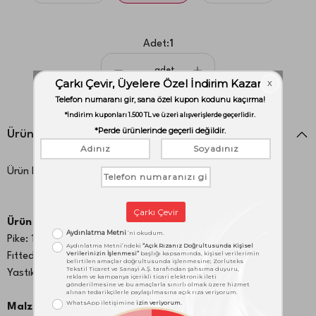
Adet:
1
adet
Ürün Detayları
Ürün Kodu:
1000051356
Ürün İçeriği:
Pike: 180x250 cm
Fıtted:100x200 cm
Yastık Kılıfı: 50x70 cm 1 Adet
Malzeme: