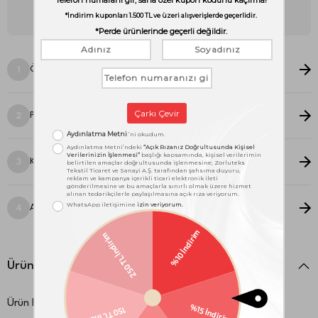
Unutma! Bu perde sana özel dikileceği ve iadesi mümkün
olmayacağı için ölçüleri kontrol etmen çok önemli.
Ölçü Seçimi
1
Pile Stili Seçimi
2
Kanat Seçimi
3
Astar Seçimi
4
Ürün Detayları
Ürün Kodu:
1000025532