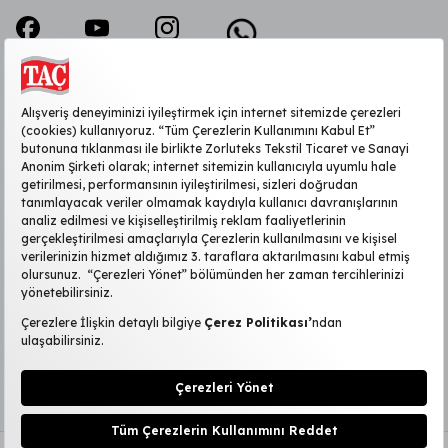
KURUMSAL
MÜŞTERİ HİZMETLERİ
SİTE HAKKINDA
POPÜLER KATEGORİLER
2026 ©TAÇ
|
Kişisel Verilerin Korunması
KVKK Başvuru Formu