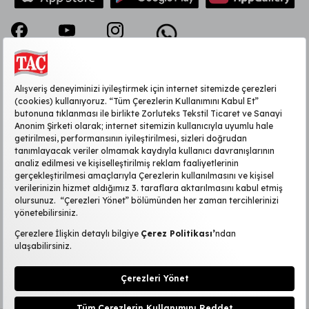
KURUMSAL
MÜŞTERİ HİZMETLERİ
SİTE HAKKINDA
POPÜLER KATEGORİLER
2026 ©TAÇ
|
Kişisel Verilerin Korunması
KVKK Başvuru Formu