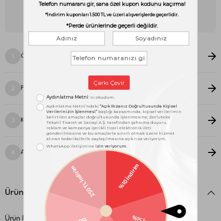
Unutma! Bu perde sana özel dikileceği ve iadesi mümkün
olmayacağı için ölçüleri kontrol etmen çok önemli.
Ölçü Seçimi
1
Pile Stili Seçimi
2
Kanat Seçimi
3
Astar Seçimi
4
Ürün Detayları
Ürün Kodu:
1000025510