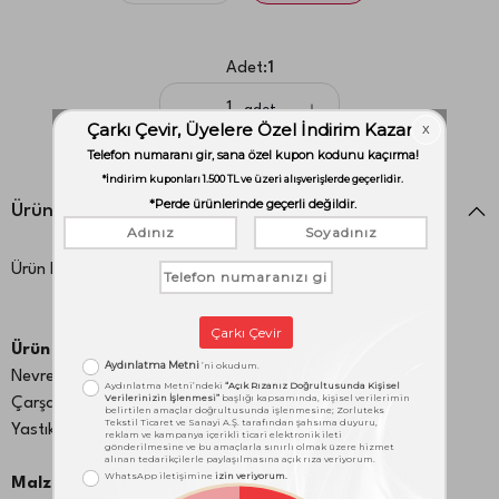
Adet:
1
adet
Ürün Detayları
Ürün Kodu:
1000051571
Ürün İçeriği:
Nevresim: 160x220 cm
Çarşaf: 180x260 cm
Yastık Kılıfı: 50x70 cm 1 Adet
Malzeme: