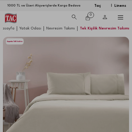
Taç
Linens
1000 TL ve Üzeri Alışverişlerde Kargo Bedava
|
0
nasayfa
Yatak Odası
Nevresim Takımı
Tek Kişilik Nevresim Takımı