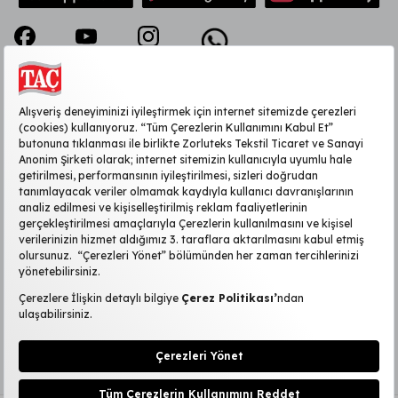
KURUMSAL
MÜŞTERİ HİZMETLERİ
SİTE HAKKINDA
POPÜLER KATEGORİLER
2026 ©TAÇ
|
Kişisel Verilerin Korunması
KVKK Başvuru Formu