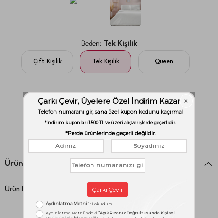
Beden:
Tek Kişilik
Çift Kişilik
Tek Kişilik
Queen
Adet:
1
adet
Ürün Detayları
Ürün Kodu:
1000046895