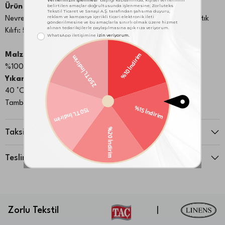
Ürün İçeriği:
Nevresim: 160X220 cm Çarşaf: 180X260 cmKord Biyeli Yastık
Kılıfı: 50X70 cm 1 Adet
Malzeme:
%100 Pamuk
Yıkama & Bakım Bilgileri:
40 °C de yıkama yapınız
Tamburlu kurutma yapılmaz
Taksit Seçenekleri
Teslimat ve İade
Zorlu Tekstil
|