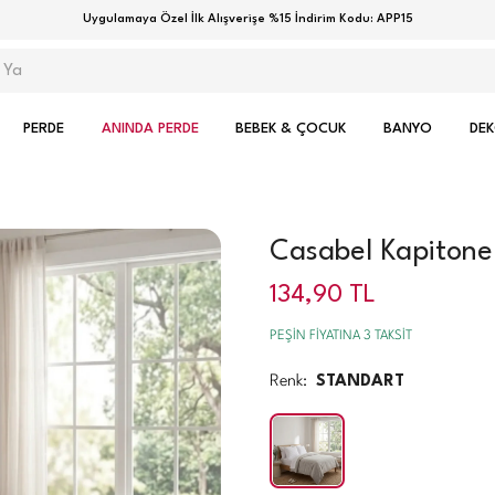
Uygulamaya Özel İlk Alışverişe %15 İndirim Kodu: APP15
PERDE
ANINDA PERDE
BEBEK & ÇOCUK
BANYO
DE
Casabel Kapitonel
134,90
TL
PEŞİN FİYATINA 3 TAKSİT
Renk:
STANDART