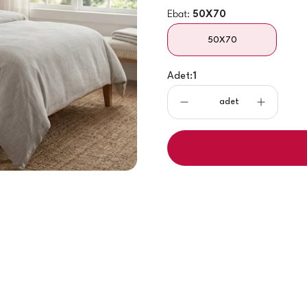
Ebat:
50X70
50X70
Adet:
1
adet