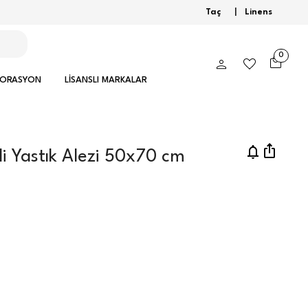
Taç
|
Linens
0
KORASYON
LİSANSLI MARKALAR
i Yastık Alezi 50x70 cm