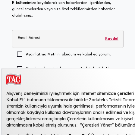
E-bültenimize kaydolarak son haberlerden, içeriklerden,
güncellemelerden veya size özel tekliflerimizden haberdar
olabilirsiniz.
Email Adresi
Kaydol
Aydınlatma Metnini
okudum ve kabul ediyorum.
Kişisel verilerimin işlenmesine, Zorluteks Tekstil
Ticaret ve Sanayi Anonim Şirketi'nin duyuru, reklam,
kampanya vb. konularda şahsıma ticari elektronik
ileti göndermesine, bilgilerimin bu amaçla
kullanılmasına, saklanmasına ve yurtdışı ve/veya
yurtiçi hizmet sağlayıcı üçüncü kişilerle paylaşılmasına
açık rıza veriyorum
.